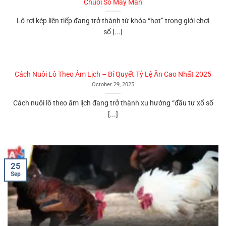
Chuỗi Số May Mắn
Lô rơi kép liên tiếp đang trở thành từ khóa “hot” trong giới chơi
số [...]
Cách Nuôi Lô Theo Âm Lịch – Bí Quyết Tỷ Lệ Ăn Cao Nhất 2025
October 29, 2025
Cách nuôi lô theo âm lịch đang trở thành xu hướng “đầu tư xổ số
[...]
25
Sep