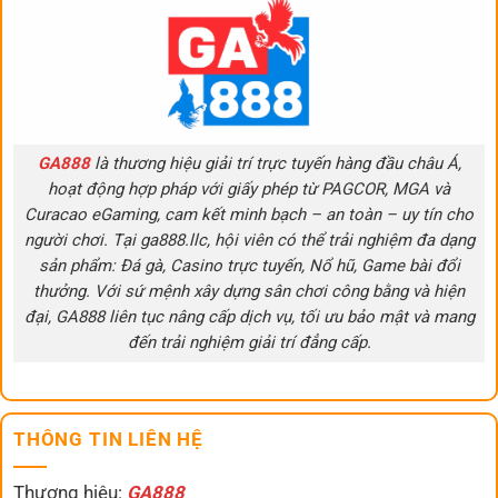
GA888
là thương hiệu giải trí trực tuyến hàng đầu châu Á,
hoạt động hợp pháp với giấy phép từ PAGCOR, MGA và
Curacao eGaming, cam kết minh bạch – an toàn – uy tín cho
người chơi. Tại ga888.llc, hội viên có thể trải nghiệm đa dạng
sản phẩm: Đá gà, Casino trực tuyến, Nổ hũ, Game bài đổi
thưởng. Với sứ mệnh xây dựng sân chơi công bằng và hiện
đại, GA888 liên tục nâng cấp dịch vụ, tối ưu bảo mật và mang
đến trải nghiệm giải trí đẳng cấp.
THÔNG TIN LIÊN HỆ
Thương hiệu:
GA888