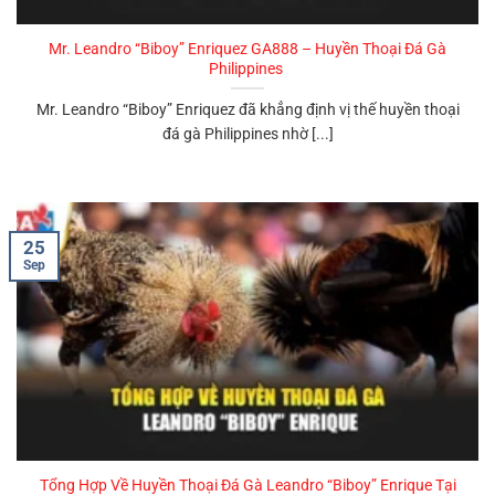
Mr. Leandro “Biboy” Enriquez GA888 – Huyền Thoại Đá Gà
Philippines
Mr. Leandro “Biboy” Enriquez đã khẳng định vị thế huyền thoại
đá gà Philippines nhờ [...]
25
Sep
Tổng Hợp Về Huyền Thoại Đá Gà Leandro “Biboy” Enrique Tại