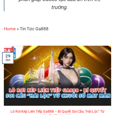
trường.
Home
»
Tin Tức Ga888
29
Oct
Lô Rơi Kép Liên Tiếp Ga888 – Bí Quyết Soi Cầu “Hái Lộc” Từ