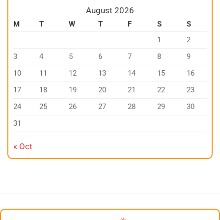
August 2026
M
T
W
T
F
S
S
1
2
3
4
5
6
7
8
9
10
11
12
13
14
15
16
17
18
19
20
21
22
23
24
25
26
27
28
29
30
31
« Oct