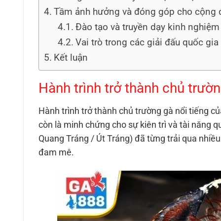
Tầm ảnh hưởng và đóng góp cho cộng đ
Đào tạo và truyền dạy kinh nghiệm
Vai trò trong các giải đấu quốc gia
Kết luận
Hành trình trở thành chủ trườn
Hành trình trở thành chủ trường gà nổi tiếng 
còn là minh chứng cho sự kiên trì và tài năng 
Quang Tráng / Út Tráng) đã từng trải qua nhiề
đam mê.