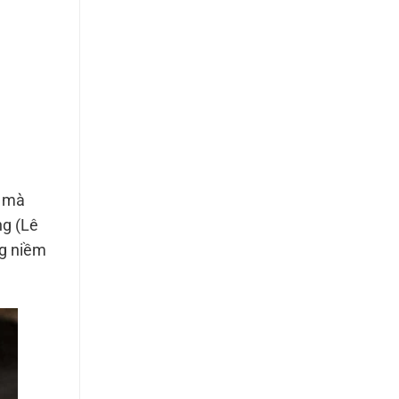
ẽ mà
ng (Lê
ng niềm