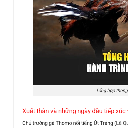
Tổng hợp thông 
Xuất thân và những ngày đầu tiếp xúc 
Chủ trường gà Thomo nổi tiếng Út Tráng (Lê Qu