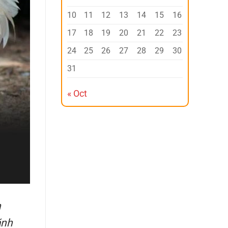
10
11
12
13
14
15
16
17
18
19
20
21
22
23
24
25
26
27
28
29
30
31
« Oct
n
ãnh