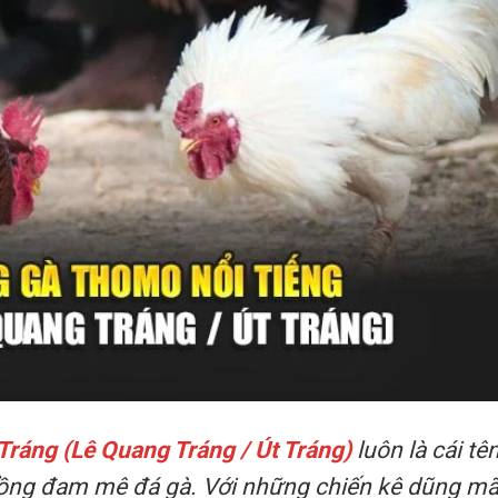
Tráng (Lê Quang Tráng / Út Tráng)
luôn là cái tê
đồng đam mê đá gà. Với những chiến kê dũng m