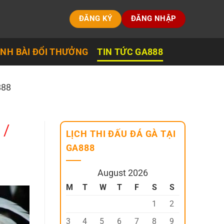
ĐĂNG KÝ
ĐĂNG NHẬP
NH BÀI ĐỔI THƯỞNG
TIN TỨC GA888
888
 /
LỊCH THI ĐẤU ĐÁ GÀ TẠI
GA888
August 2026
M
T
W
T
F
S
S
1
2
3
4
5
6
7
8
9