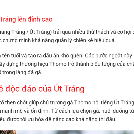
Tráng lên đỉnh cao
ang Tráng / Út Tráng) trải qua nhiều thử thách và cơ hội
iệc chứng minh khả năng quản lý chiến kê hiệu quả.
 tên tuổi và tạo ra dấu ấn khó quên. Các bước ngoặt này
xây dựng thương hiệu Thomo trở thành biểu tượng của ch
 trong làng đá gà.
kê độc đáo của Út Tráng
tố then chốt giúp chủ trường gà Thomo nổi tiếng Út Tráng
 mạnh mẽ và ổn định. Từ cách lựa chọn gà, nuôi dưỡng t
đều được tối ưu hóa để nâng cao khả năng thi đấu.