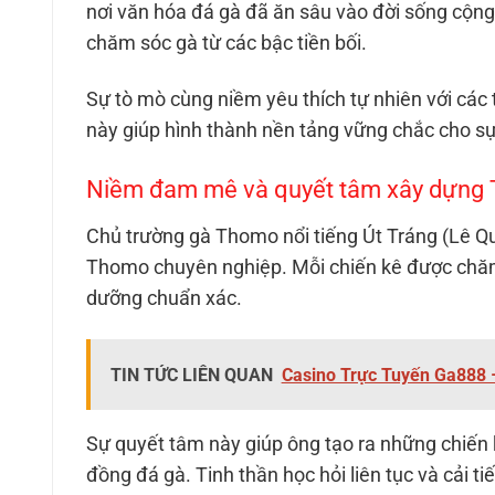
nơi văn hóa đá gà đã ăn sâu vào đời sống cộng
chăm sóc gà từ các bậc tiền bối.
Sự tò mò cùng niềm yêu thích tự nhiên với các
này giúp hình thành nền tảng vững chắc cho sự
Niềm đam mê và quyết tâm xây dựng
Chủ trường gà Thomo nổi tiếng Út Tráng (Lê Qu
Thomo chuyên nghiệp. Mỗi chiến kê được chăm s
dưỡng chuẩn xác.
TIN TỨC LIÊN QUAN
Casino Trực Tuyến Ga888 
Sự quyết tâm này giúp ông tạo ra những chiến 
đồng đá gà. Tinh thần học hỏi liên tục và cải ti