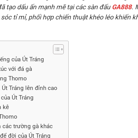
g đã tạo dấu ấn mạnh mẽ tại các sàn đấu
GA888
. 
sóc tỉ mỉ, phối hợp chiến thuật khéo léo khiến k
iếng của Út Tráng
úc với đá gà
ựng Thomo
Út Tráng lên đỉnh cao
 của Út Tráng
n kê
a Thomo
n các trường gà khác
để đời của Út Tráng