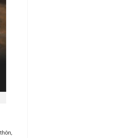
thôn,