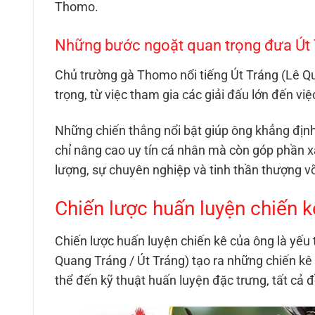
Thomo.
Những bước ngoặt quan trọng đưa Út 
Chủ trường gà Thomo nổi tiếng Út Tráng (Lê Qu
trọng, từ việc tham gia các giải đấu lớn đến v
Những chiến thắng nổi bật giúp ông khẳng định
chỉ nâng cao uy tín cá nhân mà còn góp phần 
lượng, sự chuyên nghiệp và tinh thần thượng võ
Chiến lược huấn luyện chiến 
Chiến lược huấn luyện chiến kê của ông là yếu 
Quang Tráng / Út Tráng) tạo ra những chiến kê
thể đến kỹ thuật huấn luyện đặc trưng, tất cả 