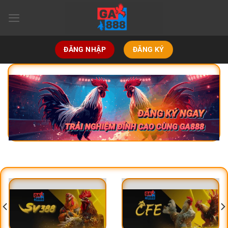
Skip
to
content
ĐĂNG NHẬP
ĐĂNG KÝ