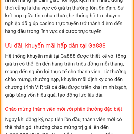
là nơi mang lại cảm giác hồi hộp, kịch tính nhất, đồng
thời cũng là khu vực có giá trị thưởng lớn, ổn định. Sự
kết hợp giữa tính chân thực, hệ thống hỗ trợ chuyên
nghiệp đã giúp casino trực tuyến trở thành điểm đến
hàng đầu trong lĩnh vực cá cược trực tuyến.
Ưu đãi, khuyến mãi hấp dẫn tại Ga888
Hệ thống khuyến mãi tại Ga888 được thiết kế với tổng
giá trị có thể lên đến hàng trăm triệu đồng mỗi tháng,
mang đến nguồn lợi thực tế cho thành viên. Từ thưởng
chào mừng, thưởng nạp, khuyến mãi định kỳ cho đến
chương trình VIP, tất cả đều được triển khai minh bạch,
giúp tăng vốn hiệu quả, tạo động lực lâu dài.
Chào mừng thành viên mới với phần thưởng đặc biệt
Ngay khi đăng ký, nạp tiền lần đầu, thành viên mới có
thể nhận gói thưởng chào mừng trị giá lên đến