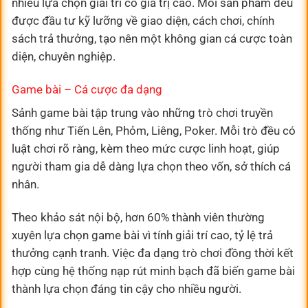
nhiều lựa chọn giải trí có giá trị cao. Mỗi sản phẩm đều
được đầu tư kỹ lưỡng về giao diện, cách chơi, chính
sách trả thưởng, tạo nên một không gian cá cược toàn
diện, chuyên nghiệp.
Game bài – Cá cược đa dạng
Sảnh game bài tập trung vào những trò chơi truyền
thống như Tiến Lên, Phỏm, Liêng, Poker. Mỗi trò đều có
luật chơi rõ ràng, kèm theo mức cược linh hoạt, giúp
người tham gia dễ dàng lựa chọn theo vốn, sở thích cá
nhân.
Theo khảo sát nội bộ, hơn 60% thành viên thường
xuyên lựa chọn game bài vì tính giải trí cao, tỷ lệ trả
thưởng cạnh tranh. Việc đa dạng trò chơi đồng thời kết
hợp cùng hệ thống nạp rút minh bạch đã biến game bài
thành lựa chọn đáng tin cậy cho nhiều người.