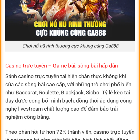
Chơi nổ hũ rinh thưởng cực khủng cùng Ga888
Casino trực tuyến – Game bài, sòng bài hấp dẫn
Sảnh casino trực tuyến tái hiện chân thực không khí
của các sòng bài cao cấp, với những trò chơi phổ biến
như Baccarat, Roulette, Blackjack, Sicbo. Tỷ lệ kèo tại
đây được công bố minh bạch, đồng thời áp dụng công
nghệ livestream chất lượng cao để đảm bảo trải
nghiệm công bằng.
Theo phản hồi từ hơn 72% thành viên, casino trực tuyến