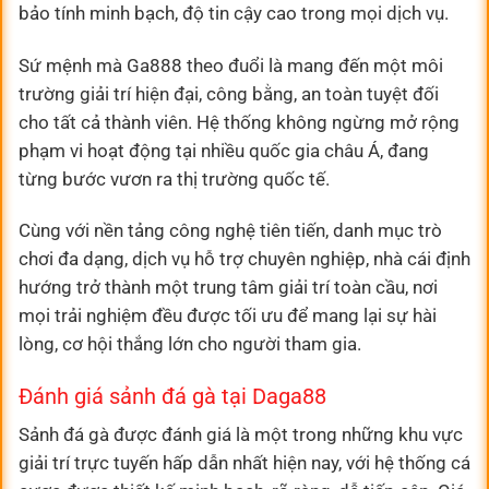
bảo tính minh bạch, độ tin cậy cao trong mọi dịch vụ.
Sứ mệnh mà Ga888 theo đuổi là mang đến một môi
trường giải trí hiện đại, công bằng, an toàn tuyệt đối
cho tất cả thành viên. Hệ thống không ngừng mở rộng
phạm vi hoạt động tại nhiều quốc gia châu Á, đang
từng bước vươn ra thị trường quốc tế.
Cùng với nền tảng công nghệ tiên tiến, danh mục trò
chơi đa dạng, dịch vụ hỗ trợ chuyên nghiệp, nhà cái định
hướng trở thành một trung tâm giải trí toàn cầu, nơi
mọi trải nghiệm đều được tối ưu để mang lại sự hài
lòng, cơ hội thắng lớn cho người tham gia.
Đánh giá sảnh đá gà tại Daga88
Sảnh đá gà được đánh giá là một trong những khu vực
giải trí trực tuyến hấp dẫn nhất hiện nay, với hệ thống cá