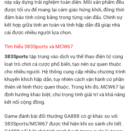
này xây dựng trải nghiệm toàn diện. Mỗi sản phẩm đều
được tối ưu để mang lại cảm giác hứng khởi, đồng thời
đảm bảo tính công bằng trong từng ván đấu. Chính sự
kết hợp giữa tính an toàn và tính hấp dẫn đã giúp nhà
cái được nhiều người lựa chọn.
Tìm hiểu 383Sports và MCW67
383Sports
tập trung vào dịch vụ thể thao điện tử cùng
loạt trò chơi cá cược phổ biến, tạo nên sự quen thuộc
cho nhiều người. Hệ thống cung cấp nhiều chương trình
khuyến khích hấp dẫn, tuy nhiên cách vận hành có phần
thiên về hình thức quen thuộc. Trong khi đó, MCW67 lại
định hướng khác biệt, chú trọng tính giải trí và khả năng
kết nối cộng đồng.
Game đánh bài đổi thưởng GA888 có gì khác so với
383Sports/MCW67 được thể hiện khi so sánh chi tiết.