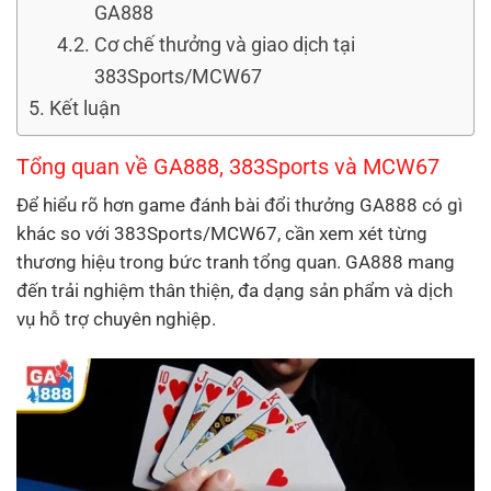
GA888
Cơ chế thưởng và giao dịch tại
383Sports/MCW67
Kết luận
Tổng quan về GA888, 383Sports và MCW67
Để hiểu rõ hơn game đánh bài đổi thưởng GA888 có gì
khác so với 383Sports/MCW67, cần xem xét từng
thương hiệu trong bức tranh tổng quan. GA888 mang
đến trải nghiệm thân thiện, đa dạng sản phẩm và dịch
vụ hỗ trợ chuyên nghiệp.