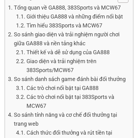
Tổng quan về GA888, 383Sports và MCW67
Giới thiệu GA888 và những điểm nổi bật
Tìm hiểu 383Sports và MCW67
So sánh giao diện và trải nghiệm người chơi
giữa GA888 và nền tảng khác
Thiết kế và dễ sử dụng của GA888
Giao diện và trải nghiệm trên
383Sports/MCW67
So sánh danh sách game đánh bài đổi thưởng
Các trò chơi nổi bật tại GA888
Các trò chơi nổi bật tại 383Sports và
MCW67
So sánh tính năng và cơ chế đổi thưởng tại
trang web
Cách thức đổi thưởng và rút tiền tại