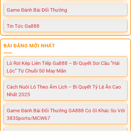
Game Đánh Bài Đổi Thưởng
Tin Tức Ga888
BÀI ĐĂNG MỚI NHẤT
Lô Rơi Kép Liên Tiếp Ga888 – Bí Quyết Soi Cầu “Hái
Lộc” Từ Chuỗi Số May Mắn
Cách Nuôi Lô Theo Âm Lịch – Bí Quyết Tỷ Lệ Ăn Cao
Nhất 2025
Game Đánh Bài Đổi Thưởng GA888 Có Gì Khác So Với
383Sports/MCW67