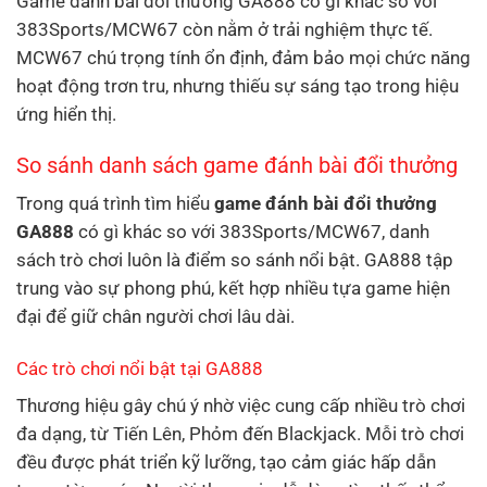
Game đánh bài đổi thưởng GA888 có gì khác so với
383Sports/MCW67 còn nằm ở trải nghiệm thực tế.
MCW67 chú trọng tính ổn định, đảm bảo mọi chức năng
hoạt động trơn tru, nhưng thiếu sự sáng tạo trong hiệu
ứng hiển thị.
So sánh danh sách game đánh bài đổi thưởng
Trong quá trình tìm hiểu
game đánh bài đổi thưởng
GA888
có gì khác so với 383Sports/MCW67, danh
sách trò chơi luôn là điểm so sánh nổi bật. GA888 tập
trung vào sự phong phú, kết hợp nhiều tựa game hiện
đại để giữ chân người chơi lâu dài.
Các trò chơi nổi bật tại GA888
Thương hiệu gây chú ý nhờ việc cung cấp nhiều trò chơi
đa dạng, từ Tiến Lên, Phỏm đến Blackjack. Mỗi trò chơi
đều được phát triển kỹ lưỡng, tạo cảm giác hấp dẫn