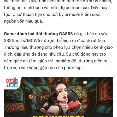
vài thao tác. Quy trình luôn đảm bảo tốc độ xử lý nhanh,
thông tin minh bạch và mức độ an toàn cao. Điều này
tạo ra sự thuận tiện cho bất kỳ ai muốn kiểm soát
nguồn vốn hiệu quả.
Game đánh bài đổi thưởng GA888
có gì khác so với
383Sports/MCW67 được thể hiện rõ ở cách rút tiền.
Thương hiệu thường cho phép lựa chọn nhiều kênh giao
dịch, đáp ứng đa dạng nhu cầu. Sự chủ động này tạo
cảm giác an tâm, giúp trải nghiệm đổi thưởng diễn ra
trọn vẹn và không gặp rào cản phức tạp.