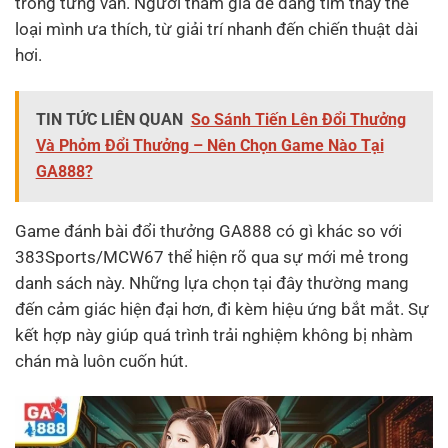
trong từng ván. Người tham gia dễ dàng tìm thấy thể
loại mình ưa thích, từ giải trí nhanh đến chiến thuật dài
hơi.
TIN TỨC LIÊN QUAN
So Sánh Tiến Lên Đổi Thưởng
Và Phỏm Đổi Thưởng – Nên Chọn Game Nào Tại
GA888?
Game đánh bài đổi thưởng GA888 có gì khác so với
383Sports/MCW67 thể hiện rõ qua sự mới mẻ trong
danh sách này. Những lựa chọn tại đây thường mang
đến cảm giác hiện đại hơn, đi kèm hiệu ứng bắt mắt. Sự
kết hợp này giúp quá trình trải nghiệm không bị nhàm
chán mà luôn cuốn hút.