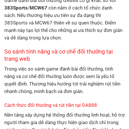
Game đánh bài đổi thưởng GA888 có gì khác so với
383Sports
/
MCW67
còn nằm ở cách tổ chức danh
sách. Nếu thương hiệu ưu tiên sự đa dạng thì
383Sports và MCW67 thiên về sự quen thuộc. Điểm
mạnh này tạo lợi thế cho những ai ưa thích sự đơn giản
và dễ dàng trong lựa chọn.
So sánh tính năng và cơ chế đổi thưởng tại
trang web
Trong việc so sánh game đánh bài đổi thưởng, tính
năng và cơ chế đổi thưởng luôn được xem là yếu tố
quyết định. Thương hiệu hướng tới trải nghiệm rút tiền
nhanh chóng, minh bạch và đơn giản.
Cách thức đổi thưởng và rút tiền tại GA888
Nền tảng xây dựng hệ thống đổi thưởng linh hoạt, hỗ trợ
người tham gia dễ dàng thực hiện giao dịch chỉ trong