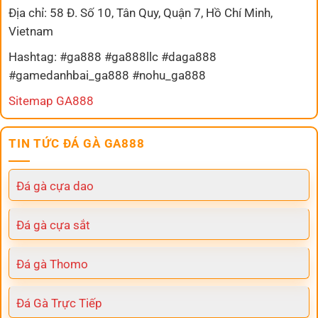
Địa chỉ: 58 Đ. Số 10, Tân Quy, Quận 7, Hồ Chí Minh,
Vietnam
Hashtag: #ga888 #ga888llc #daga888
#gamedanhbai_ga888 #nohu_ga888
Sitemap GA888
TIN TỨC ĐÁ GÀ GA888
Đá gà cựa dao
Đá gà cựa sắt
Đá gà Thomo
Đá Gà Trực Tiếp