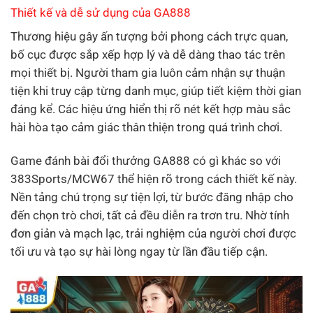
Thiết kế và dễ sử dụng của GA888
Thương hiệu gây ấn tượng bởi phong cách trực quan,
bố cục được sắp xếp hợp lý và dễ dàng thao tác trên
mọi thiết bị. Người tham gia luôn cảm nhận sự thuận
tiện khi truy cập từng danh mục, giúp tiết kiệm thời gian
đáng kể. Các hiệu ứng hiển thị rõ nét kết hợp màu sắc
hài hòa tạo cảm giác thân thiện trong quá trình chơi.
Game đánh bài đổi thưởng GA888 có gì khác so với
383Sports/MCW67 thể hiện rõ trong cách thiết kế này.
Nền tảng chú trọng sự tiện lợi, từ bước đăng nhập cho
đến chọn trò chơi, tất cả đều diễn ra trơn tru. Nhờ tính
đơn giản và mạch lạc, trải nghiệm của người chơi được
tối ưu và tạo sự hài lòng ngay từ lần đầu tiếp cận.