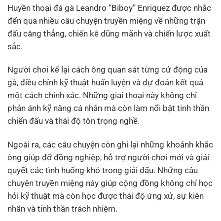
Huyền thoại đá gà Leandro “Biboy” Enriquez được nhắc
đến qua nhiều câu chuyện truyền miệng về những trận
đấu căng thẳng, chiến kê dũng mãnh và chiến lược xuất
sắc.
Người chơi kể lại cách ông quan sát từng cử động của
gà, điều chỉnh kỹ thuật huấn luyện và dự đoán kết quả
một cách chính xác. Những giai thoại này không chỉ
phản ánh kỹ năng cá nhân mà còn làm nổi bật tinh thần
chiến đấu và thái độ tôn trọng nghề.
Ngoài ra, các câu chuyện còn ghi lại những khoảnh khắc
ông giúp đỡ đồng nghiệp, hỗ trợ người chơi mới và giải
quyết các tình huống khó trong giải đấu. Những câu
chuyện truyền miệng này giúp cộng đồng không chỉ học
hỏi kỹ thuật mà còn học được thái độ ứng xử, sự kiên
nhẫn và tinh thần trách nhiệm.