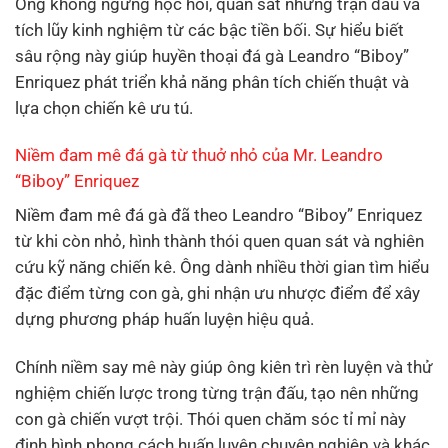
Ông không ngừng học hỏi, quan sát những trận đấu và
tích lũy kinh nghiệm từ các bậc tiền bối. Sự hiểu biết
sâu rộng này giúp huyền thoại đá gà Leandro “Biboy”
Enriquez phát triển khả năng phân tích chiến thuật và
lựa chọn chiến kê ưu tú.
Niềm đam mê đá gà từ thuở nhỏ của Mr. Leandro
“Biboy” Enriquez
Niềm đam mê đá gà đã theo Leandro “Biboy” Enriquez
từ khi còn nhỏ, hình thành thói quen quan sát và nghiên
cứu kỹ năng chiến kê. Ông dành nhiều thời gian tìm hiểu
đặc điểm từng con gà, ghi nhận ưu nhược điểm để xây
dựng phương pháp huấn luyện hiệu quả.
Chính niềm say mê này giúp ông kiên trì rèn luyện và thử
nghiệm chiến lược trong từng trận đấu, tạo nên những
con gà chiến vượt trội. Thói quen chăm sóc tỉ mỉ này
định hình phong cách huấn luyện chuyên nghiệp và khác