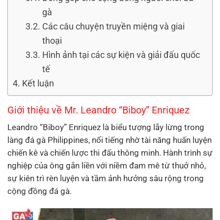
gà
Các câu chuyện truyền miệng và giai
thoại
Hình ảnh tại các sự kiện và giải đấu quốc
tế
Kết luận
Giới thiệu về Mr. Leandro “Biboy” Enriquez
Leandro “Biboy” Enriquez là biểu tượng lẫy lừng trong
làng đá gà Philippines, nổi tiếng nhờ tài năng huấn luyện
chiến kê và chiến lược thi đấu thông minh. Hành trình sự
nghiệp của ông gắn liền với niềm đam mê từ thuở nhỏ,
sự kiên trì rèn luyện và tầm ảnh hưởng sâu rộng trong
cộng đồng đá gà.