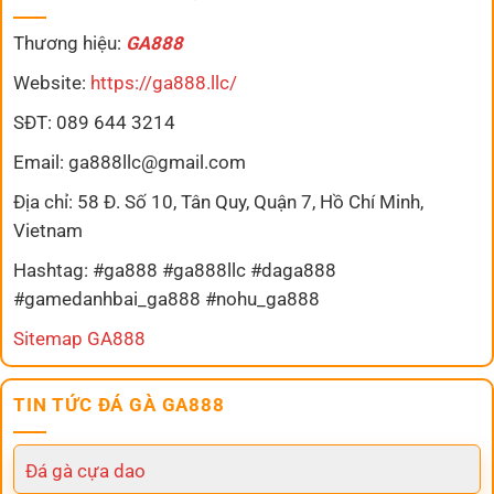
Thương hiệu:
GA888
Website:
https://ga888.llc/
SĐT: 089 644 3214
Email:
ga888llc@gmail.com
Địa chỉ: 58 Đ. Số 10, Tân Quy, Quận 7, Hồ Chí Minh,
Vietnam
Hashtag: #ga888 #ga888llc #daga888
#gamedanhbai_ga888 #nohu_ga888
Sitemap GA888
TIN TỨC ĐÁ GÀ GA888
Đá gà cựa dao