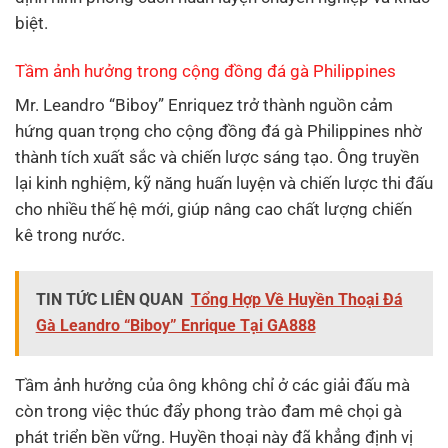
biệt.
Tầm ảnh hưởng trong cộng đồng đá gà Philippines
Mr. Leandro “Biboy” Enriquez trở thành nguồn cảm
hứng quan trọng cho cộng đồng đá gà Philippines nhờ
thành tích xuất sắc và chiến lược sáng tạo. Ông truyền
lại kinh nghiệm, kỹ năng huấn luyện và chiến lược thi đấu
cho nhiều thế hệ mới, giúp nâng cao chất lượng chiến
kê trong nước.
TIN TỨC LIÊN QUAN
Tổng Hợp Về Huyền Thoại Đá
Gà Leandro “Biboy” Enrique Tại GA888
Tầm ảnh hưởng của ông không chỉ ở các giải đấu mà
còn trong việc thúc đẩy phong trào đam mê chọi gà
phát triển bền vững. Huyền thoại này đã khẳng định vị