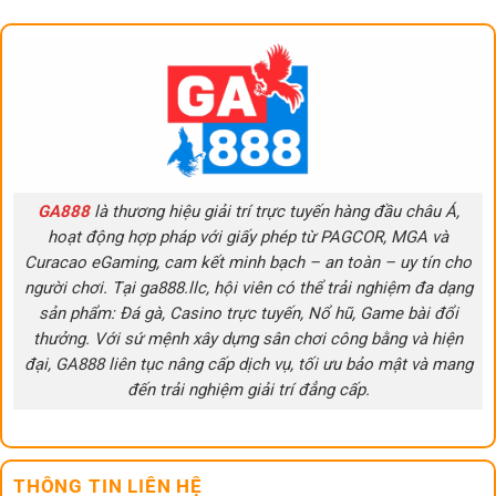
GA888
là thương hiệu giải trí trực tuyến hàng đầu châu Á,
hoạt động hợp pháp với giấy phép từ PAGCOR, MGA và
Curacao eGaming, cam kết minh bạch – an toàn – uy tín cho
người chơi. Tại ga888.llc, hội viên có thể trải nghiệm đa dạng
sản phẩm: Đá gà, Casino trực tuyến, Nổ hũ, Game bài đổi
thưởng. Với sứ mệnh xây dựng sân chơi công bằng và hiện
đại, GA888 liên tục nâng cấp dịch vụ, tối ưu bảo mật và mang
đến trải nghiệm giải trí đẳng cấp.
THÔNG TIN LIÊN HỆ