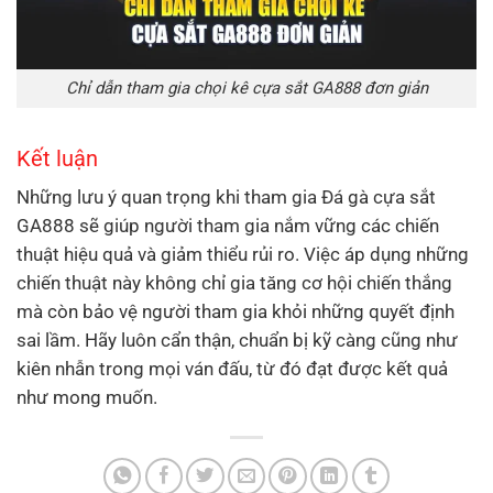
Chỉ dẫn tham gia chọi kê cựa sắt GA888 đơn giản
Kết luận
Những lưu ý quan trọng khi tham gia Đá gà cựa sắt
GA888 sẽ giúp người tham gia nắm vững các chiến
thuật hiệu quả và giảm thiểu rủi ro. Việc áp dụng những
chiến thuật này không chỉ gia tăng cơ hội chiến thắng
mà còn bảo vệ người tham gia khỏi những quyết định
sai lầm. Hãy luôn cẩn thận, chuẩn bị kỹ càng cũng như
kiên nhẫn trong mọi ván đấu, từ đó đạt được kết quả
như mong muốn.