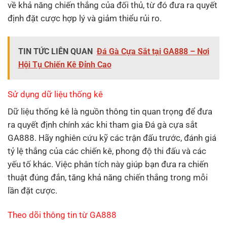
về khả năng chiến thắng của đối thủ, từ đó đưa ra quyết
định đặt cược hợp lý và giảm thiểu rủi ro.
TIN TỨC LIÊN QUAN
Đá Gà Cựa Sắt tại GA888 – Nơi
Hội Tụ Chiến Kê Đỉnh Cao
Sử dụng dữ liệu thống kê
Dữ liệu thống kê là nguồn thông tin quan trọng để đưa
ra quyết định chính xác khi tham gia Đá gà cựa sắt
GA888. Hãy nghiên cứu kỹ các trận đấu trước, đánh giá
tỷ lệ thắng của các chiến kê, phong độ thi đấu và các
yếu tố khác. Việc phân tích này giúp bạn đưa ra chiến
thuật đúng đắn, tăng khả năng chiến thắng trong mỗi
lần đặt cược.
Theo dõi thông tin từ GA888