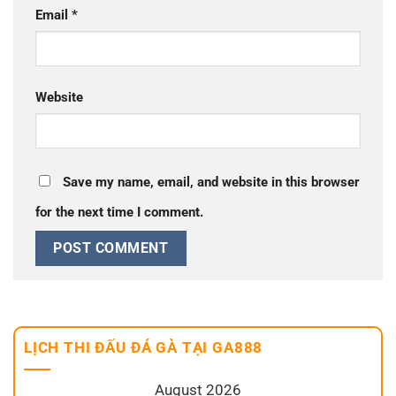
Email
*
Website
Save my name, email, and website in this browser
for the next time I comment.
LỊCH THI ĐẤU ĐÁ GÀ TẠI GA888
August 2026