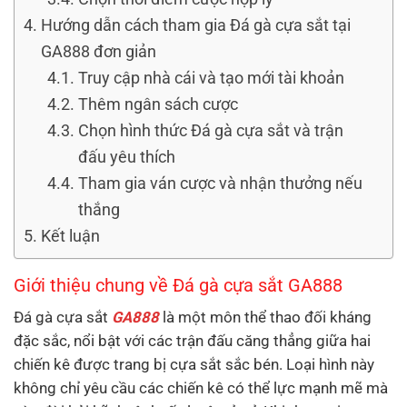
Hướng dẫn cách tham gia Đá gà cựa sắt tại
GA888 đơn giản
Truy cập nhà cái và tạo mới tài khoản
Thêm ngân sách cược
Chọn hình thức Đá gà cựa sắt và trận
đấu yêu thích
Tham gia ván cược và nhận thưởng nếu
thắng
Kết luận
Giới thiệu chung về Đá gà cựa sắt GA888
Đá gà cựa sắt
GA888
là một môn thể thao đối kháng
đặc sắc, nổi bật với các trận đấu căng thẳng giữa hai
chiến kê được trang bị cựa sắt sắc bén. Loại hình này
không chỉ yêu cầu các chiến kê có thể lực mạnh mẽ mà