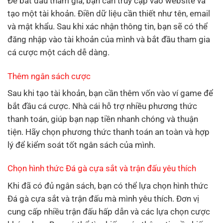
Để bắt đầu tham gia, bạn cần truy cập vào website và
tạo một tài khoản. Điền dữ liệu cần thiết như tên, email
và mật khẩu. Sau khi xác nhận thông tin, bạn sẽ có thể
đăng nhập vào tài khoản của mình và bắt đầu tham gia
cá cược một cách dễ dàng.
Thêm ngân sách cược
Sau khi tạo tài khoản, bạn cần thêm vốn vào ví game để
bắt đầu cá cược. Nhà cái hỗ trợ nhiều phương thức
thanh toán, giúp bạn nạp tiền nhanh chóng và thuận
tiện. Hãy chọn phương thức thanh toán an toàn và hợp
lý để kiểm soát tốt ngân sách của mình.
Chọn hình thức Đá gà cựa sắt và trận đấu yêu thích
Khi đã có đủ ngân sách, bạn có thể lựa chọn hình thức
Đá gà cựa sắt và trận đấu mà mình yêu thích. Đơn vị
cung cấp nhiều trận đấu hấp dẫn và các lựa chọn cược