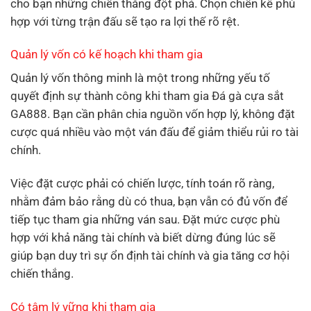
cho bạn những chiến thắng đột phá. Chọn chiến kê phù
hợp với từng trận đấu sẽ tạo ra lợi thế rõ rệt.
Quản lý vốn có kế hoạch khi tham gia
Quản lý vốn thông minh là một trong những yếu tố
quyết định sự thành công khi tham gia Đá gà cựa sắt
GA888. Bạn cần phân chia nguồn vốn hợp lý, không đặt
cược quá nhiều vào một ván đấu để giảm thiểu rủi ro tài
chính.
Việc đặt cược phải có chiến lược, tính toán rõ ràng,
nhằm đảm bảo rằng dù có thua, bạn vẫn có đủ vốn để
tiếp tục tham gia những ván sau. Đặt mức cược phù
hợp với khả năng tài chính và biết dừng đúng lúc sẽ
giúp bạn duy trì sự ổn định tài chính và gia tăng cơ hội
chiến thắng.
Có tâm lý vững khi tham gia