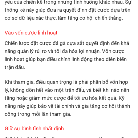
yếu của chiến kê trong những tình huống khác nhau. Sự
thống kê này giúp đưa ra quyết định đặt cược dựa trên
cơ sở dữ liệu xác thực, làm tăng cơ hội chiến thắng.
Vào vốn cược linh hoạt
Chiến lược đặt cược đá gà cựa sắt quyết định đến khả
năng quản lý rủi ro và tối đa hóa lợi nhuận. Vốn cược
linh hoạt giúp bạn điều chỉnh linh động theo diễn biến
trận đấu.
Khi tham gia, điều quan trọng là phải phân bổ vốn hợp
lý, không dồn hết vào một trận đấu, và biết khi nào nên
tăng hoặc giảm mức cược để tối ưu hóa kết quả. Kỹ
năng này giúp bảo vệ tài chính và gia tăng cơ hội thành
công trong mỗi lần tham gia.
Giữ sự bình tĩnh nhất định