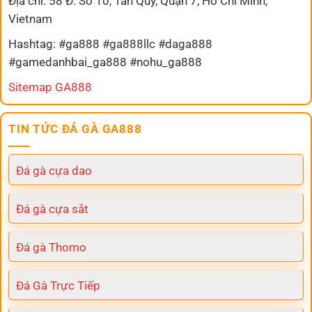
Địa chỉ: 58 Đ. Số 10, Tân Quy, Quận 7, Hồ Chí Minh,
Vietnam
Hashtag: #ga888 #ga888llc #daga888
#gamedanhbai_ga888 #nohu_ga888
Sitemap GA888
TIN TỨC ĐÁ GÀ GA888
Đá gà cựa dao
Đá gà cựa sắt
Đá gà Thomo
Đá Gà Trực Tiếp