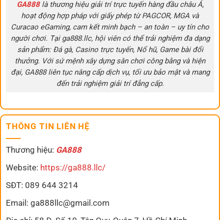
GA888
là thương hiệu giải trí trực tuyến hàng đầu châu Á,
hoạt động hợp pháp với giấy phép từ PAGCOR, MGA và
Curacao eGaming, cam kết minh bạch – an toàn – uy tín cho
người chơi. Tại ga888.llc, hội viên có thể trải nghiệm đa dạng
sản phẩm: Đá gà, Casino trực tuyến, Nổ hũ, Game bài đổi
thưởng. Với sứ mệnh xây dựng sân chơi công bằng và hiện
đại, GA888 liên tục nâng cấp dịch vụ, tối ưu bảo mật và mang
đến trải nghiệm giải trí đẳng cấp.
THÔNG TIN LIÊN HỆ
Thương hiệu:
GA888
Website:
https://ga888.llc/
SĐT: 089 644 3214
Email:
ga888llc@gmail.com