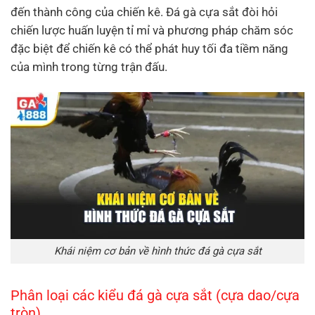
đến thành công của chiến kê. Đá gà cựa sắt đòi hỏi
chiến lược huấn luyện tỉ mỉ và phương pháp chăm sóc
đặc biệt để chiến kê có thể phát huy tối đa tiềm năng
của mình trong từng trận đấu.
Khái niệm cơ bản về hình thức đá gà cựa sắt
Phân loại các kiểu đá gà cựa sắt (cựa dao/cựa
tròn)