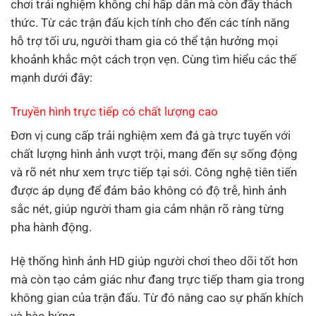
chơi trải nghiệm không chỉ hấp dẫn mà còn đầy thách
thức. Từ các trận đấu kịch tính cho đến các tính năng
hỗ trợ tối ưu, người tham gia có thể tận hưởng mọi
khoảnh khắc một cách trọn vẹn. Cùng tìm hiểu các thế
mạnh dưới đây:
Truyền hình trực tiếp có chất lượng cao
Đơn vị cung cấp trải nghiệm xem đá gà trực tuyến với
chất lượng hình ảnh vượt trội, mang đến sự sống động
và rõ nét như xem trực tiếp tại sới. Công nghệ tiên tiến
được áp dụng để đảm bảo không có độ trễ, hình ảnh
sắc nét, giúp người tham gia cảm nhận rõ ràng từng
pha hành động.
Hệ thống hình ảnh HD giúp người chơi theo dõi tốt hơn
mà còn tạo cảm giác như đang trực tiếp tham gia trong
không gian của trận đấu. Từ đó nâng cao sự phấn khích