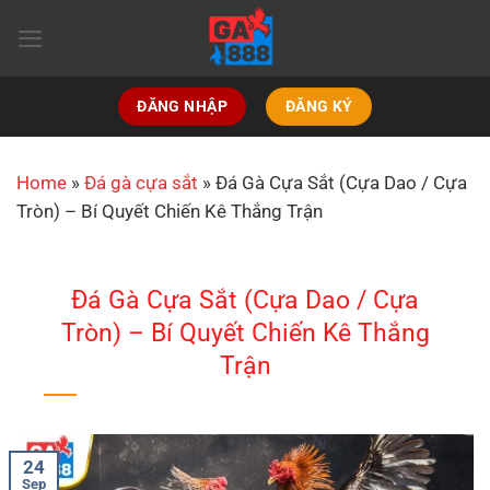
Skip
to
content
ĐĂNG NHẬP
ĐĂNG KÝ
Home
»
Đá gà cựa sắt
»
Đá Gà Cựa Sắt (Cựa Dao / Cựa
Tròn) – Bí Quyết Chiến Kê Thắng Trận
Đá Gà Cựa Sắt (Cựa Dao / Cựa
Tròn) – Bí Quyết Chiến Kê Thắng
Trận
24
Sep