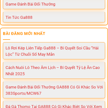
Game Đánh Bài Đổi Thưởng
Tin Tức Ga888
BÀI ĐĂNG MỚI NHẤT
Lô Rơi Kép Liên Tiếp Ga888 – Bí Quyết Soi Cầu “Hái
Lộc” Từ Chuỗi Số May Mắn
Cách Nuôi Lô Theo Âm Lịch – Bí Quyết Tỷ Lệ Ăn Cao
Nhất 2025
Game Đánh Bài Đổi Thưởng GA888 Có Gì Khác So Với
383Sports/MCW67
Đá Gà Thomo Tại GA888 Có Gì Khác Biệt So Với Xem